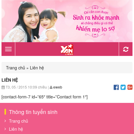
Toggle
navigation
Trang chủ
»
Liên hệ
LIÊN HỆ
T3, 05 / 2015
10:09 chiều
|
eweb
[contact-form-7 id=”65″ title=”Contact form 1″]
Thông tin tuyển sinh
Trang chủ
Liên hệ