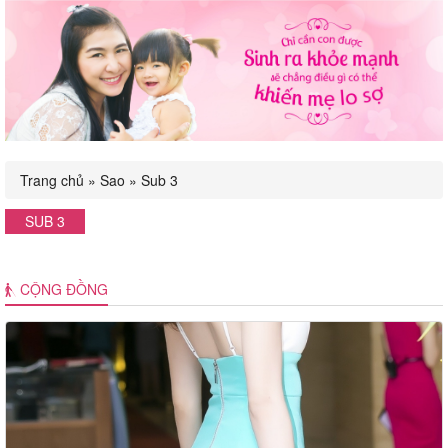
navigation
Trang chủ
»
Sao
»
Sub 3
SUB 3
CỘNG ĐỒNG