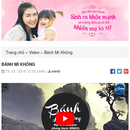
navigation
Trang chủ
»
Video
»
Bánh Mì Không
BÁNH MÌ KHÔNG
T3, 03 / 2016
12:52 chiều
|
eweb